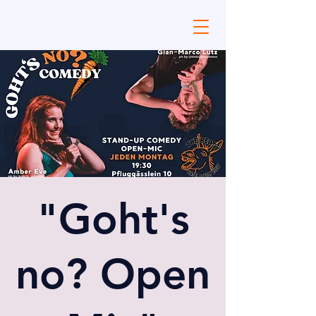
"Goht's
no? Open