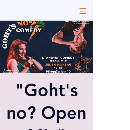
"Goht's
no? Open