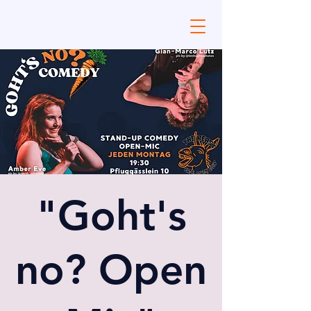
"Goht's
no? Open