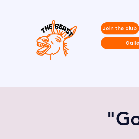
Join the club
Gall
"Go