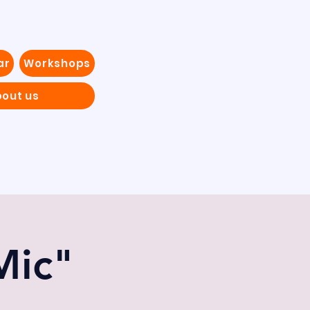
ar
Workshops
out us
Mic"