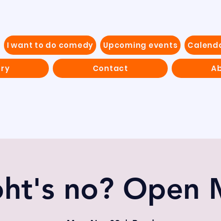
I want to do comedy
Upcoming events
Calend
ery
Contact
Ab
ht's no? Open 