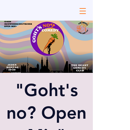
"Goht's
no? Open