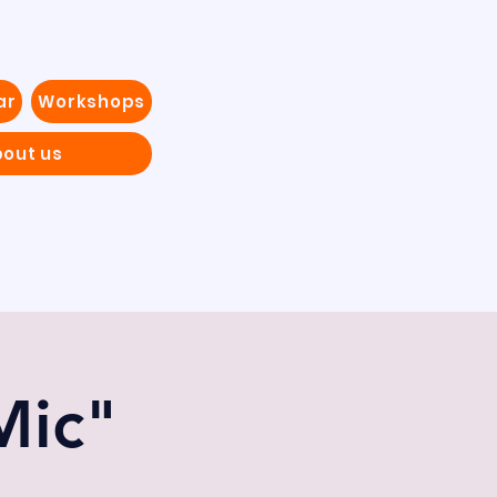
ar
Workshops
out us
Mic"