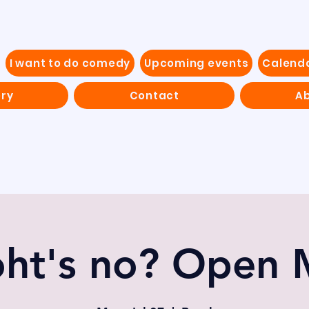
I want to do comedy
Upcoming events
Calend
ery
Contact
Ab
ht's no? Open 