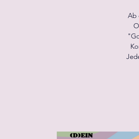
Ab 
O
"Goh
Ko
Jede