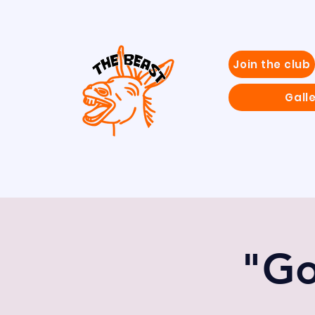
Join the club
Gall
"Go