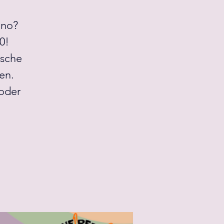
 no?
0!
tsche
en.
 oder