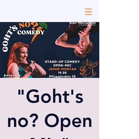
"Goht's
no? Open