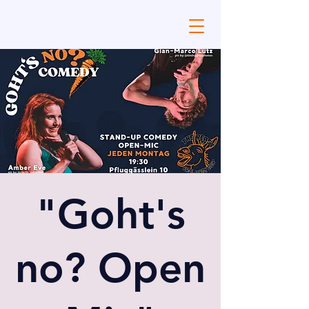
"Goht's
no? Open