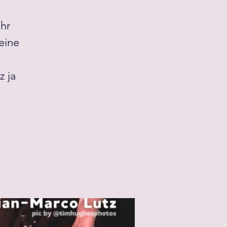
ihr
eine
z ja