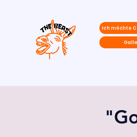
Ich möchte 
Galle
"Go