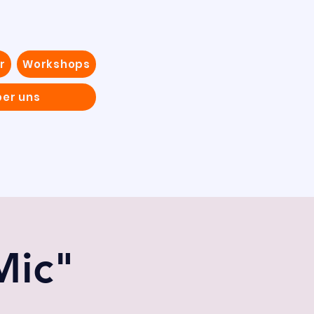
r
Workshops
ber uns
Mic"