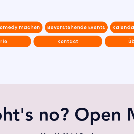
Comedy machen
Bevorstehende Events
Kalenda
rie
Kontact
Ü
ht's no? Open 