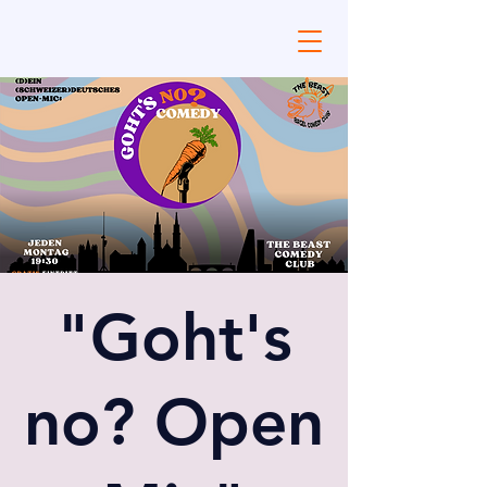
"Goht's
no? Open