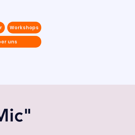
r
Workshops
ber uns
Mic"