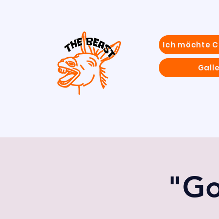
Ich möchte 
Galle
"Go