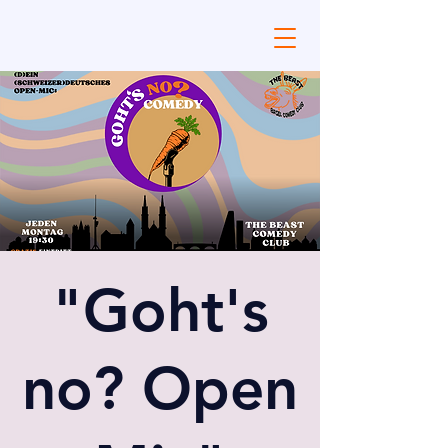
"Goht's
no? Open