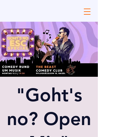
"Goht's
no? Open