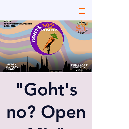
"Goht's
no? Open