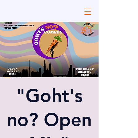
"Goht's
no? Open