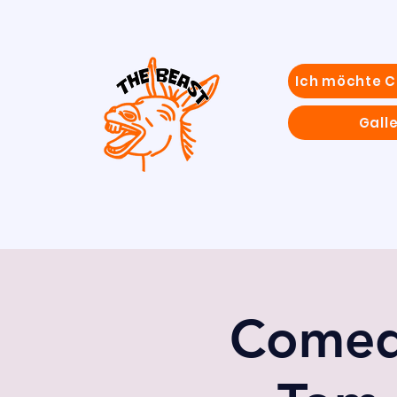
Ich möchte 
Galle
Comed