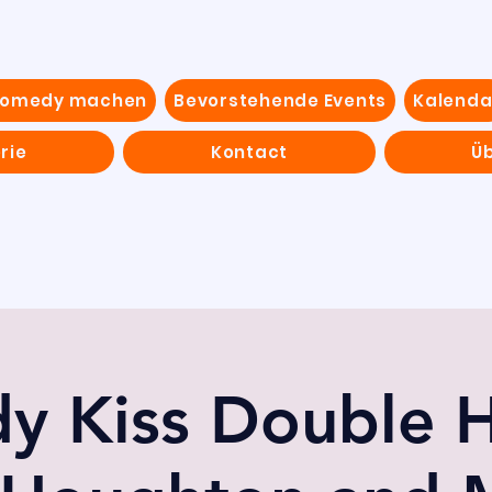
Comedy machen
Bevorstehende Events
Kalenda
rie
Kontact
Ü
y Kiss Double H