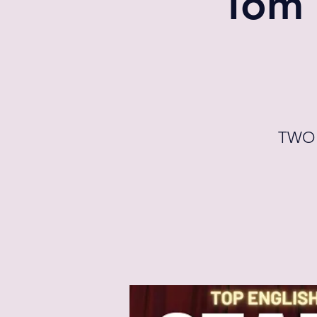
Tom 
TWO h