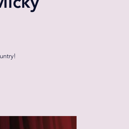
Micky
untry!