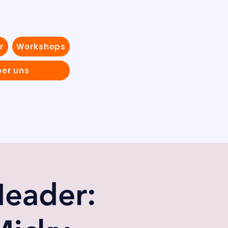
r
Workshops
ber uns
eader: