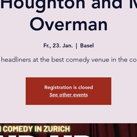
Houghton and 
Overman
Fr., 23. Jan.
  |  
Basel
eadliners at the best comedy venue in the co
Registration is closed
See other events